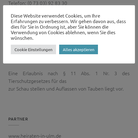
Telefon: (0 73 03) 92 83 30
I
Mobil: (01 73) 84 42 751
Diese Website verwendet Cookies, um Ihre
Erfahrungen zu verbessern. Wir gehen davon aus, dass
... oder schreiben Sie uns eine E-Mail:
dies für Sie in Ordnung ist, aber Sie können die
Verwendung von Cookies ablehnen, wenn Sie dies
wünschen.
info@hochzeitstauben-illertal.de
Cookie Einstellungen
Alles akzeptieren
Hochzeitstauben-Illertal auf Facebook
Eine Erlaubnis nach § 11 Abs. 1 Nr. 3 des
Tierschutzgesetzes für das
zur Schau stellen und Auflassen von Tauben liegt vor.
PARTNER
www.heiraten-in-ulm.de