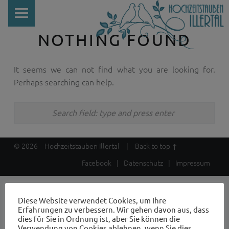
PRIMARY MENU
NOTHING FOUND
It seems we can not find what you are looking for.
Perhaps searching can help.
Search
I
© 2026
Hochzeitstauben Illertal
|
Back to top ↑
Facebook
|
Datenschutz
|
Impressum
Diese Website verwendet Cookies, um Ihre
Erfahrungen zu verbessern. Wir gehen davon aus, dass
dies für Sie in Ordnung ist, aber Sie können die
Verwendung von Cookies ablehnen, wenn Sie dies